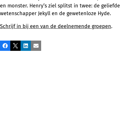
en monster. Henry’s ziel splitst in twee: de geliefde
wetenschapper Jekyll en de gewetenloze Hyde.
Schrijf in bij een van de deelnemende groepen
.
Partager
Facebook
X
LinkedIn
Email
cette
publication!