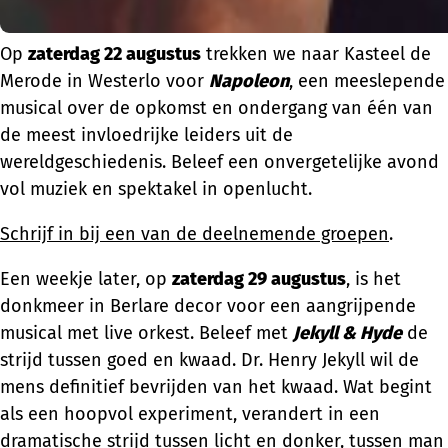
Op
zaterdag 22 augustus
trekken we naar Kasteel de
Merode in Westerlo voor
Napoleon
, een meeslepende
musical over de opkomst en ondergang van één van
de meest invloedrijke leiders uit de
wereldgeschiedenis. Beleef een onvergetelijke avond
vol muziek en spektakel in openlucht.
Schrijf in bij een van de deelnemende groepen
.
Een weekje later, op
zaterdag 29 augustus
, is het
donkmeer in Berlare decor voor een aangrijpende
musical met live orkest. Beleef met
Jekyll & Hyde
de
strijd tussen goed en kwaad. Dr. Henry Jekyll wil de
mens definitief bevrijden van het kwaad. Wat begint
als een hoopvol experiment, verandert in een
dramatische strijd tussen licht en donker, tussen man