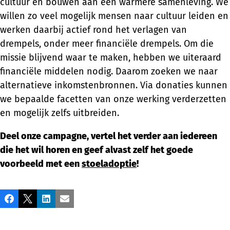
cultuur en bouwen aan een warmere samenleving. We
willen zo veel mogelijk mensen naar cultuur leiden en
werken daarbij actief rond het verlagen van
drempels, onder meer financiële drempels. Om die
missie blijvend waar te maken, hebben we uiteraard
financiële middelen nodig. Daarom zoeken we naar
alternatieve inkomstenbronnen. Via donaties kunnen
we bepaalde facetten van onze werking verderzetten
en mogelijk zelfs uitbreiden.
Deel onze campagne, vertel het verder aan iedereen
die het wil horen en geef alvast zelf het goede
voorbeeld met een
stoeladoptie
!
Partager
Facebook
X
LinkedIn
Email
cette
publication!