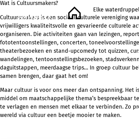
Wat is Cultuursmakers?
Elke waterdruppel 
Home
Cultuursmakers is een sociaal-culturele vereniging wa
vrijwilligers kwaliteitsvolle en gevarieerde culturele ac
organiseren. Die activiteiten gaan van lezingen, repor
fototentoonstellingen, concerten, toneelvoorstellinge
theaterbezoeken en stand-upcomedy tot quizzen, curs
wandelingen, tentoonstellingsbezoeken, stadsverken
daguitstappen, meerdaagse trips… In groep cultuur b
samen brengen, daar gaat het om!
Maar cultuur is voor ons meer dan ontspanning. Het i
middel om maatschappelijke thema’s bespreekbaar t
te verlagen en mensen met elkaar te verbinden. Zo p
wereld via cultuur een beetje mooier te maken.