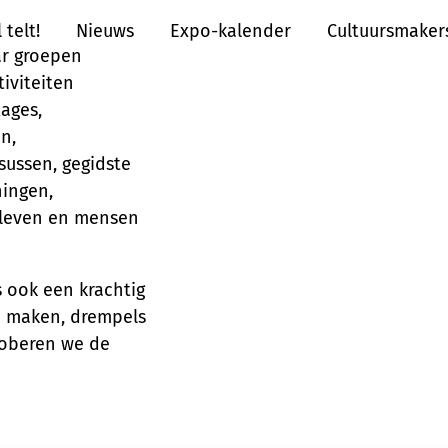
telt!
Nieuws
Expo-kalender
Cultuursmaker
ar groepen
tiviteiten
tages,
n,
ussen, gegidste
ningen,
eleven en mensen
s ook een krachtig
e maken, drempels
roberen we de