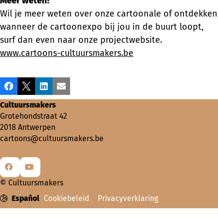
Meer weten?
Wil je meer weten over onze cartoonale of ontdekken
wanneer de cartoonexpo bij jou in de buurt loopt,
surf dan even naar onze projectwebsite.
www.cartoons-cultuursmakers.be
Share
Facebook
X
LinkedIn
Email
this
Cultuursmakers
post!
Grotehondstraat 42
2018 Antwerpen
cartoons@cultuursmakers.be
Go
Go
© Cultuursmakers
to
to
Español
Cookiebeleid
Privacyverklaring
Facebook
YouTube