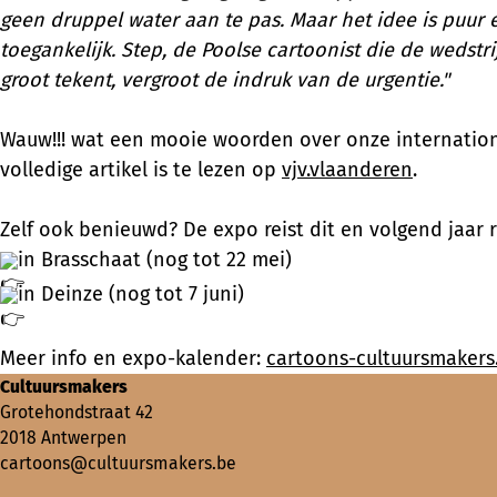
geen druppel water aan te pas. Maar het idee is puur 
cebook
toegankelijk. Step, de Poolse cartoonist die de wedstri
!
groot tekent, vergroot de indruk van de urgentie."
nkedIn
Wauw!!! wat een mooie woorden over onze internation
ail
volledige artikel is te lezen op
vjv.vlaanderen
.
Zelf ook benieuwd? De expo reist dit en volgend jaar 
in Brasschaat (nog tot 22 mei)
in Deinze (nog tot 7 juni)
Meer info en expo-kalender:
cartoons-cultuursmakers
Cultuursmakers
Grotehondstraat 42
2018 Antwerpen
cartoons@cultuursmakers.be