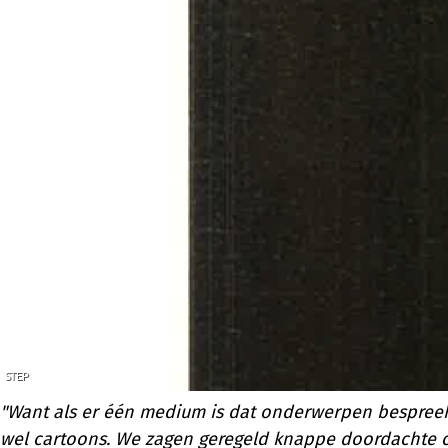
"Want als er één medium is dat onderwerpen bespreek
wel cartoons. We zagen geregeld knappe doordachte ca
re