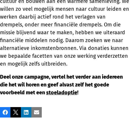
cultuur en bouwen aan een warmere samenleving. We
willen zo veel mogelijk mensen naar cultuur leiden en
werken daarbij actief rond het verlagen van
drempels, onder meer financiële drempels. Om die
missie blijvend waar te maken, hebben we uiteraard
financiële middelen nodig. Daarom zoeken we naar
alternatieve inkomstenbronnen. Via donaties kunnen
we bepaalde facetten van onze werking verderzetten
en mogelijk zelfs uitbreiden.
Deel onze campagne, vertel het verder aan iedereen
die het wil horen en geef alvast zelf het goede
voorbeeld met een
stoeladoptie
!
Share
Facebook
X
LinkedIn
Email
this
post!