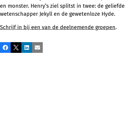
en monster. Henry’s ziel splitst in twee: de geliefde
wetenschapper Jekyll en de gewetenloze Hyde.
Schrijf in bij een van de deelnemende groepen
.
Share
Facebook
X
LinkedIn
Email
this
post!