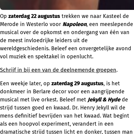
Op
zaterdag 22 augustus
trekken we naar Kasteel de
Merode in Westerlo voor
Napoleon
, een meeslepende
musical over de opkomst en ondergang van één van
de meest invloedrijke leiders uit de
wereldgeschiedenis. Beleef een onvergetelijke avond
vol muziek en spektakel in openlucht.
Schrijf in bij een van de deelnemende groepen
.
Een weekje later, op
zaterdag 29 augustus
, is het
donkmeer in Berlare decor voor een aangrijpende
musical met live orkest. Beleef met
Jekyll & Hyde
de
strijd tussen goed en kwaad. Dr. Henry Jekyll wil de
mens definitief bevrijden van het kwaad. Wat begint
als een hoopvol experiment, verandert in een
dramatische strijd tussen licht en donker, tussen man