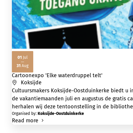
01
Jul
2026
2026
31
Aug
Cartoonexpo 'Elke waterdruppel telt'
Koksijde
Cultuursmakers Koksijde-Oostduinkerke biedt u i
de vakantiemaanden juli en augustus de gratis c
herhalen wij deze tentoonstelling in de bibliothe
Organised by:
Koksijde-Oostduinkerke
Read more