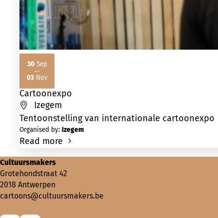
30
Sep
2026
2026
03
Nov
Cartoonexpo
Izegem
Tentoonstelling van internationale cartoonexpo
Organised by:
Izegem
Read more
Cultuursmakers
Grotehondstraat 42
2018 Antwerpen
cartoons@cultuursmakers.be