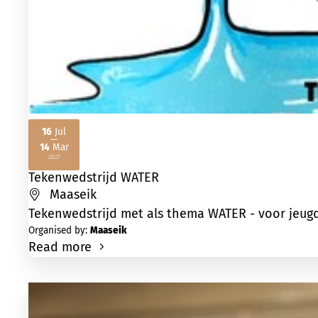
16
Jul
14
Mar
2026
2027
Tekenwedstrijd WATER
Maaseik
Tekenwedstrijd met als thema WATER - voor jeugd 
Organised by:
Maaseik
Read more